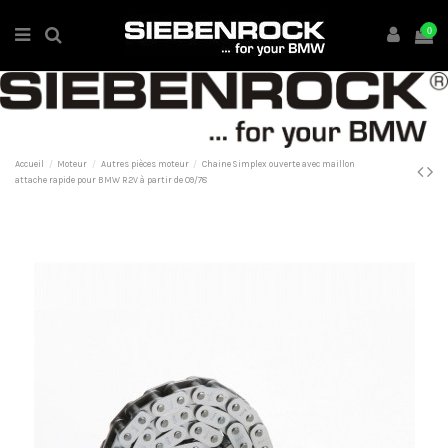
0
Accueil
Moteur
Autres pièces moteur
Chaine Simplex ouverte avec maillon
attache rapide pour BMW R2V à partir de 09/78