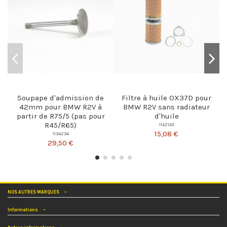
Soupape d'admission de
Filtre à huile OX37D pour
42mm pour BMW R2V à
BMW R2V sans radiateur
partir de R75/5 (pas pour
d'huile
R45/R65)
1142145
15,08 €
1134234
29,50 €
NOS AUTRES MARQUES
Informations