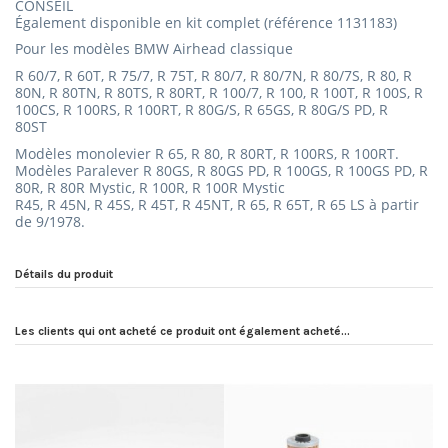
CONSEIL
Également disponible en kit complet (référence 1131183)
Pour les modèles BMW Airhead
classique
R 60/7, R 60T, R 75/7, R 75T, R 80/7, R 80/7N, R 80/7S, R 80, R
80N, R 80TN, R 80TS, R 80RT, R 100/7, R 100, R 100T, R 100S, R
100CS, R 100RS, R 100RT, R 80G/S, R 65GS, R 80G/S PD, R
80ST
Modèles monolevier R 65, R 80, R 80RT, R 100RS, R 100RT.
Modèles Paralever R 80GS, R 80GS PD, R 100GS, R 100GS PD, R
80R, R 80R Mystic, R 100R, R 100R Mystic
R45, R 45N, R 45S, R 45T, R 45NT, R 65, R 65T, R 65 LS à partir
de 9/1978.
Détails du produit
Les clients qui ont acheté ce produit ont également acheté...