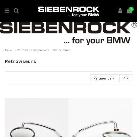
0
Accueil
Carrosserie suspensions
Retroviseurs
Retroviseurs
Pertinence
14