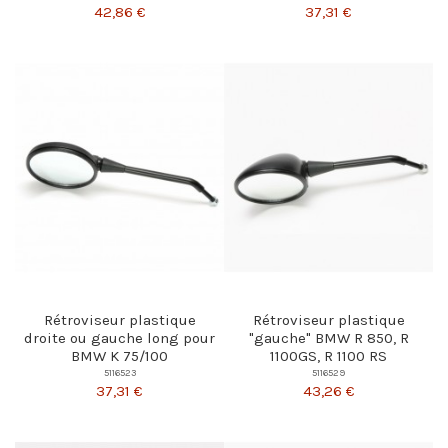
42,86 €
37,31 €
Rétroviseur plastique
Rétroviseur plastique
droite ou gauche long pour
"gauche" BMW R 850, R
BMW K 75/100
1100GS, R 1100 RS
5116523
5116529
37,31 €
43,26 €