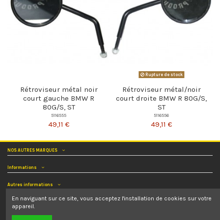
Rupture de stock
Rétroviseur métal noir
Rétroviseur métal/noir
court gauche BMW R
court droite BMW R 80G/S,
80G/S, ST
ST
5116555
5116556
49,11 €
49,11 €
NOS AUTRES MARQUES
Informations
Autres informations
En naviguant sur ce site, vous acceptez l'installation de cookies sur votre
Nous contacter
appareil.
Nous suivre