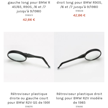
gauche long pour BMW R
droit long pour BMW R90S,
45/65, R90S, /6 et /7
/6 et /7 jusqu'à 9/1980
jusqu'à 9/1980
5116026
42,86 €
5116025
42,86 €
Rétroviseur plastique
Rétroviseur plastique droit
droite ou gauche court
long pour BMW R2V modèle
pour BMW R2V GS de 1991
de 1985
5116078
5116416