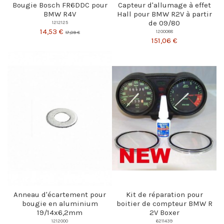
Bougie Bosch FR6DDC pour
Capteur d'allumage à effet
BMW R4V
Hall pour BMW R2V à partir
de 09/80
1212125
14,53 €
1200088
17,09 €
151,06 €
Anneau d'écartement pour
Kit de réparation pour
bougie en aluminium
boitier de compteur BMW R
19/14x6,2mm
2V Boxer
1212000
6211439