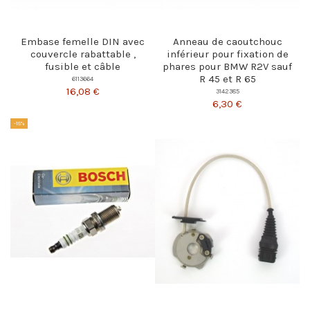
Embase femelle DIN avec
Anneau de caoutchouc
couvercle rabattable ,
inférieur pour fixation de
fusible et câble
phares pour BMW R2V sauf
R 45 et R 65
6113664
16,08 €
3142385
6,30 €
-15%