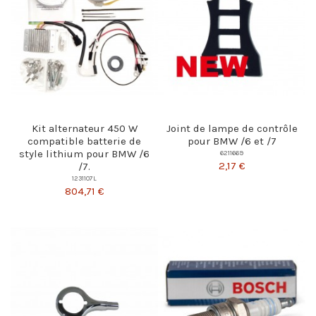
Kit alternateur 450 W
Joint de lampe de contrôle
compatible batterie de
pour BMW /6 et /7
style lithium pour BMW /6
6211669
2,17 €
/7.
1231107L
804,71 €