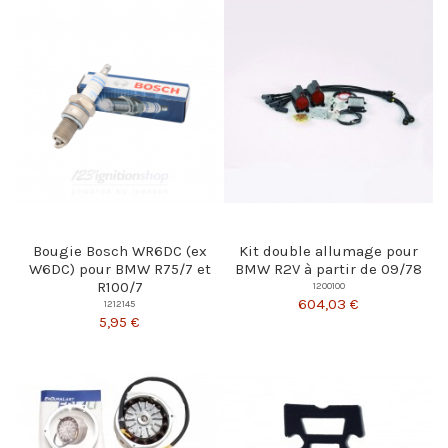
Bougie Bosch WR6DC (ex
Kit double allumage pour
W6DC) pour BMW R75/7 et
BMW R2V à partir de 09/78
R100/7
1200100
604,03 €
1212145
5,95 €