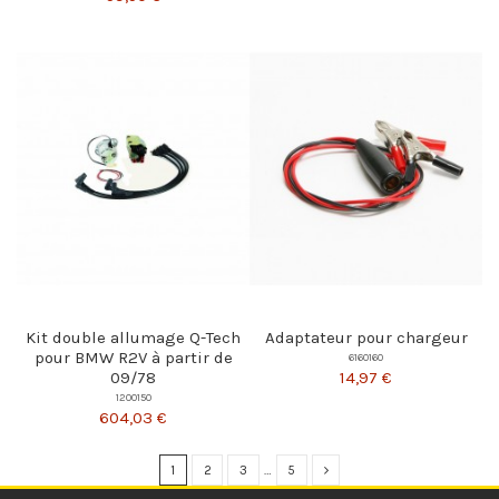
Kit double allumage Q-Tech
Adaptateur pour chargeur
pour BMW R2V à partir de
6160160
14,97 €
09/78
1200150
604,03 €
1
2
3
…
5