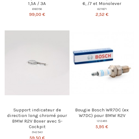
1,5A / 3A
6, /7 et Monolever
6160156
6211671
99,00 €
2,52 €
Support indicateur de
Bougie Bosch WR7DC (ex
direction long chromé pour
W7DC) pour BMW R2V
BMW R2V Boxer avec S-
1212485
5,95 €
Cockpit
3142943
59,50 €