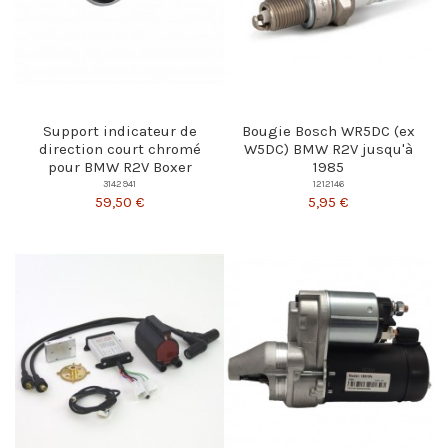
Support indicateur de
Bougie Bosch WR5DC (ex
direction court chromé
W5DC) BMW R2V jusqu'à
pour BMW R2V Boxer
1985
3142941
1212146
59,50 €
5,95 €