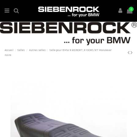
0
Accueil
Selles
Autres selles
Selle pour BMW R 65/80RT, R 100RS/RT Monolever
noire