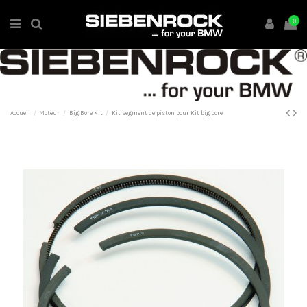
0
Accueil
Moteur
Big Bore Kit
Kit segment de piston pour Kit big bore