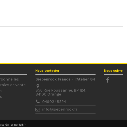
Nous contacter
Nous suivre
rsonnelles
Siebenrock France - l'Atelier 84
rales de vente
356 Rue Roussanne, BP 124,
s
84100 Orange
us
0490348524
info@siebenrock.fr
ite réalisé par
izii.fr