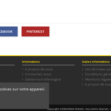
CEBOOK
PINTEREST
Informations
Autres informations
A propos de nous
Vos données pe
Contactez-nous
Conditions géné
Siebenrock Allemagne
Mentions légale
A propos de no
ookies sur votre appareil.
Copryright SIEBENROCK FRANCE - tous droits réservés - s