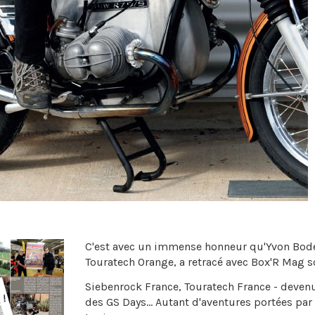
C'est avec un immense honneur qu'Yvon Bodel
Touratech Orange, a retracé avec Box'R Mag s
Siebenrock France, Touratech France - deven
des GS Days... Autant d'aventures portées p