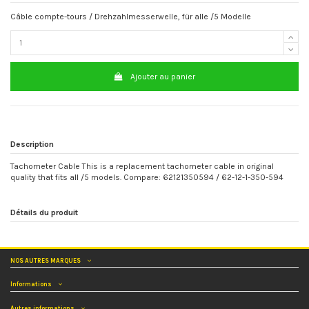
Câble compte-tours / Drehzahlmesserwelle, für alle /5 Modelle
Ajouter au panier
Description
Tachometer Cable This is a replacement tachometer cable in original
quality that fits all /5 models. Compare: 62121350594 / 62-12-1-350-594
Détails du produit
NOS AUTRES MARQUES
Informations
Autres informations