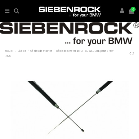
0
Accueil
Câbles
Câbles de starter
Câble de strater DROIT ou GAUCHE pour BMW
R90S