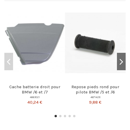
Cache batterie droit pour
Repose pieds rond pour
BMW /6 et /7
pilote BMW /5 et /6
4663021
4671428
40,24 €
9,88 €