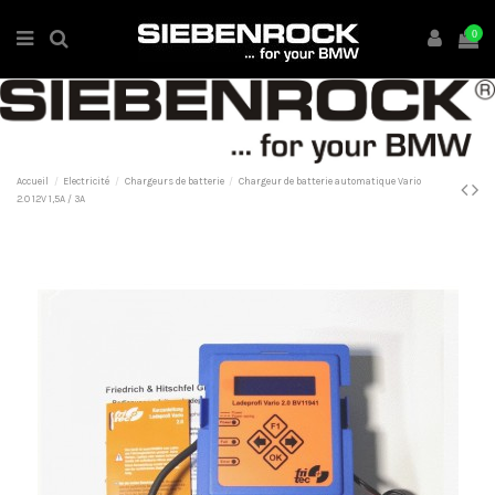
0
Accueil
Electricité
Chargeurs de batterie
Chargeur de batterie automatique Vario
2.0 12V 1,5A / 3A