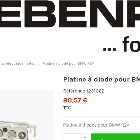
cuit électrique moteur
Platine à diode pour BMW R2V
Platine à diode pour 
Référence
1231062
80,57 €
TTC
Platine à diodes pour BMW R2V