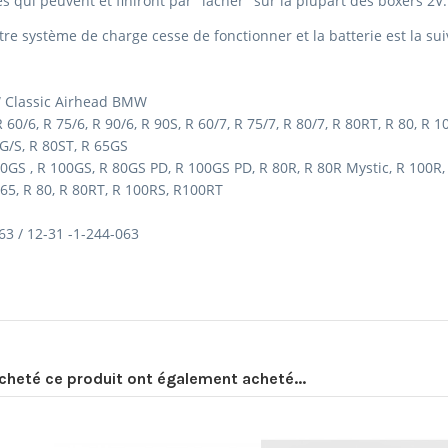
es qui peuvent et finiront par "lâcher" sur la plupart des boxers 2V.
otre système de charge cesse de fonctionner et la batterie est la sui
 Classic Airhead BMW
R 60/6, R 75/6, R 90/6, R 90S, R 60/7, R 75/7, R 80/7, R 80RT, R 80, R
0G/S, R 80ST, R 65GS
0GS , R 100GS, R 80GS PD, R 100GS PD, R 80R, R 80R Mystic, R 100R,
5, R 80, R 80RT, R 100RS, R100RT
3 / 12-31 -1-244-063
acheté ce produit ont également acheté...