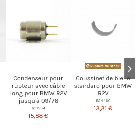
Rupture de stock
Condenseur pour
Coussinet de bielle
rupteur avec câble
standard pour BMW
long pour BMW R2V
R2V
jusqu'à 09/78
1124460
13,31 €
1211564
15,88 €