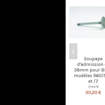
Soupape
d'admission
38mm pour 
modèles R60/5
et /7
1134678
30,20 €