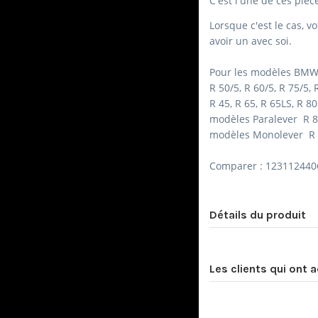
C'est l'une de ces pièc
Lorsque c'est le cas, v
avoir un avec soi.
Pour les modèles BMW
R 50/5, R 60/5, R 75/5, 
R 45, R 65, R 65LS, R 8
modèles
Paralever R 8
modèles
Monolever R 6
Comparer : 1231124406
Détails du produit
Les clients qui ont 