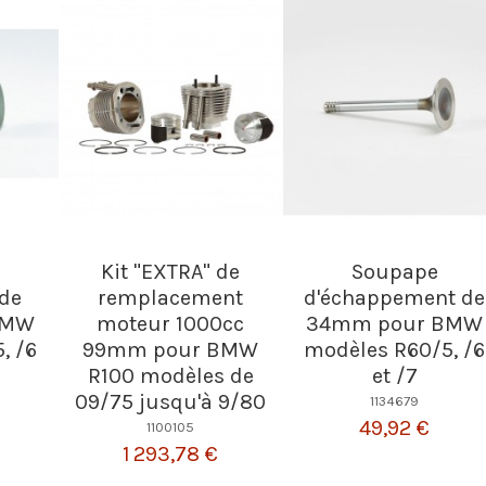
Kit "EXTRA" de
Soupape
 de
remplacement
d'échappement de
BMW
moteur 1000cc
34mm pour BMW
, /6
99mm pour BMW
modèles R60/5, /6
R100 modèles de
et /7
09/75 jusqu'à 9/80
1134679
49,92 €
1100105
1 293,78 €