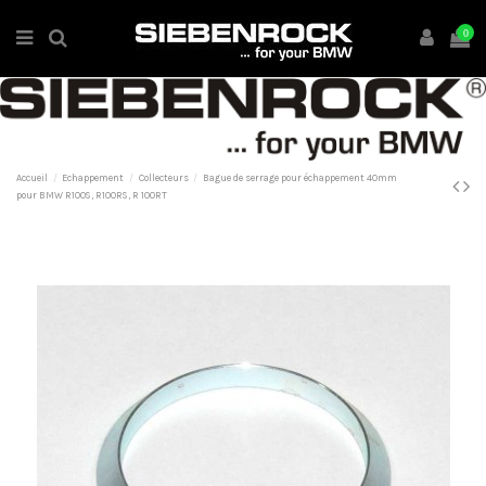
0
Accueil
Echappement
Collecteurs
Bague de serrage pour échappement 40mm
pour BMW R100S, R100RS, R 100RT