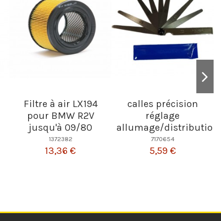
Filtre à air LX194
calles précision
pour BMW R2V
réglage
jusqu'à 09/80
allumage/distribution
1372382
7170654
13,36 €
5,59 €