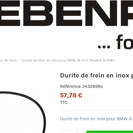
es de frein
Durite de frein en inox pour BMW /6 et /7 Modèle 9/1980
Durite de frein en ino
Référence
3432698s
57,78 €
TTC
Durite de frein en inox pour BMW /6