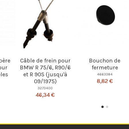
père
Câble de frein pour
Bouchon de
our
BMW R 75/6, R90/6
fermeture
les
et R 90S (jusqu'à
4663384
8,82 €
09/1975)
3273400
46,34 €