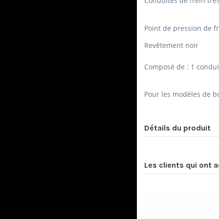
Conduites de frein tres
Point de pression
de f
Revêtement
noir
Composé de : 1 condui
Pour les modèles de bo
Détails du produit
Les clients qui ont 