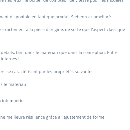
re heureux : le boîtier de compteur de vitesse pour les modèles
nant disponible en tant que produit Siebenrock amélioré.
xactement à la pièce d'origine, de sorte que l'aspect classique
 détails, tant dans le matériau que dans la conception.
Entre
 internes !
rs se caractérisent par les propriétés suivantes :
ns le matériau
x intempéries.
 une meilleure résilience grâce à l'ajustement de forme