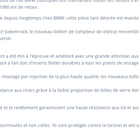
otos de rue BMW classiques ont maintenant toutes les raisons d'êt
980 est de retour.
le depuis longtemps chez BMW, cette pièce tant désirée est mainte
Siebenrock, le nouveau boîtier de compteur de vitesse ressemble e
servé.
nt a été mis à l'épreuve et amélioré avec une grande attention aux
ck a fait don d'inserts filetés durables à tous les points de vissage
 moulage par injection de la plus haute qualité, les nouveaux boîtie
stance aux chocs grâce à la faible proportion de billes de verre da
é et le revêtement garantissent une haute résistance aux UV et au
t surmoulés et non collés.
Ils sont protégés contre la torsion et ont