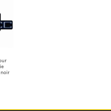
our
ie
 noir