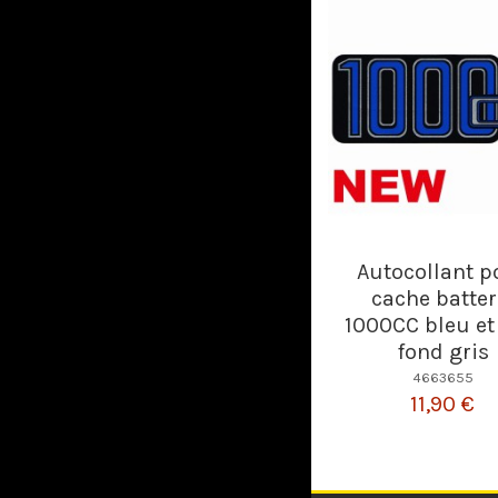
Autocollant p
cache batter
1000CC bleu et
fond gris
4663655
11,90 €