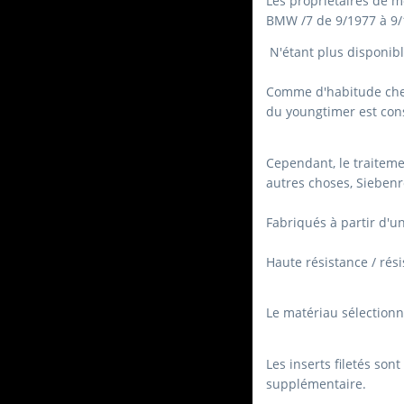
Les propriétaires de m
BMW /7 de 9/1977 à 9/1
N'étant plus disponib
Comme d'habitude chez 
du youngtimer est con
Cependant, le traiteme
autres choses, Siebenro
Fabriqués à partir d'un
Haute résistance / rési
Le matériau sélectionn
Les inserts filetés son
supplémentaire.