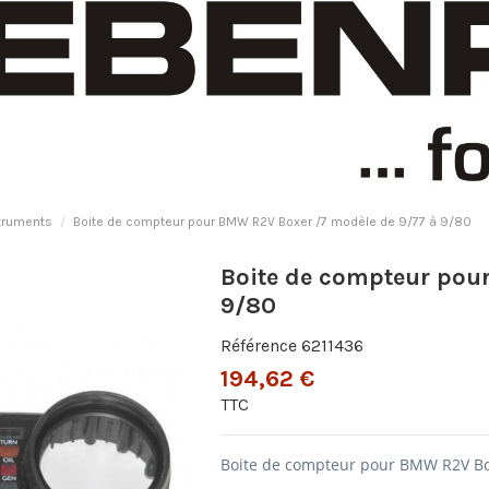
truments
Boite de compteur pour BMW R2V Boxer /7 modèle de 9/77 à 9/80
Boite de compteur pou
9/80
Référence
6211436
194,62 €
TTC
Boite de compteur pour BMW R2V Box