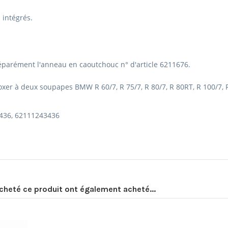
intégrés.
parément l'anneau en caoutchouc n° d'article 6211676.
xer à deux soupapes BMW R 60/7, R 75/7, R 80/7, R 80RT, R 100/7, R
 436, 62111243436
acheté ce produit ont également acheté...