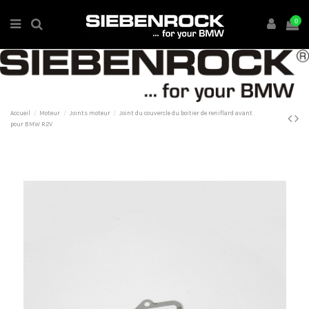
0
Accueil
Moteur
Joints moteur
Joint du couvercle du boitier de reniflard avant
pour BMW R2V