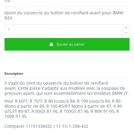
TTC
6Joint du couvercle du boîtier de reniflard avant pour BMW
R2V.
Ajouter au panier
Description
Il s'agit du joint du couvercle du boîtier de reniflard
avant.
Cette pièce s'adapte aux modèles avec la soupape de
pression avant, qui sont essentiellement les modèles BMW /7.
Pour R 60/7, R 75/7, R 80 jusqu'à 84, R 100 jusqu'à 84, R 80
Mono à partir de 85, R 100 RS/RT Mono à partir de 87, R 80
G/S,ST 80-87, R 80GS 87-96, R 100GS 87-96, R 80R 91-95, R
100R 91-95
Comparer 11151338432 / 11-15-1-338-432