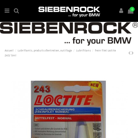
0
Accueil
Lubrifiants, produits d'entretien, outillage
Lubrifitans
frein filet Loctite
243/ 5ml