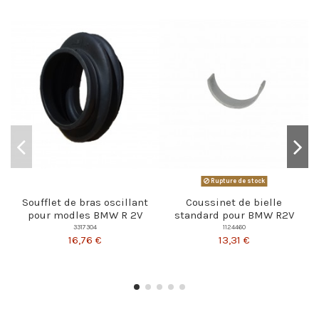
Rupture de stock
Soufflet de bras oscillant
Coussinet de bielle
pour modles BMW R 2V
standard pour BMW R2V
3317304
1124460
16,76 €
13,31 €