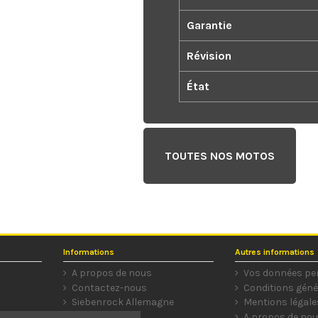
Garantie
Révision
État
TOUTES NOS MOTOS
Informations
Autres informations
A propos de nous
Vos données pe
Contactez-nous
Conditions géné
Siebenrock Allemagne
Mentions légale
A propos de no