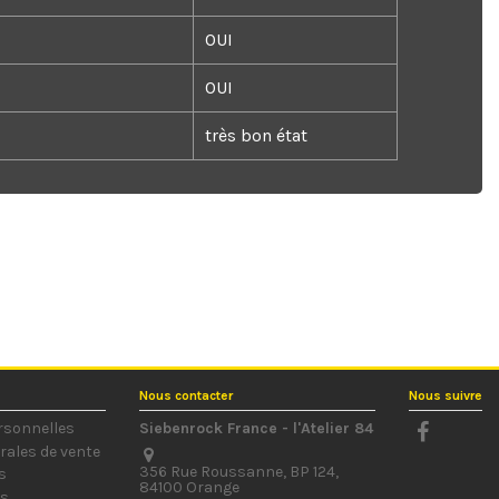
OUI
OUI
très bon état
Nous contacter
Nous suivre
rsonnelles
Siebenrock France - l'Atelier 84
rales de vente
356 Rue Roussanne, BP 124,
s
84100 Orange
us