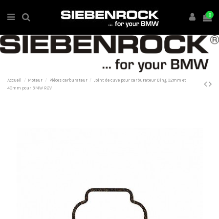
0
Accueil
Moteur
Pièces carburateur
Joint de cuve pour carburateur Bing 32mm et
40mm pour BMW R2V