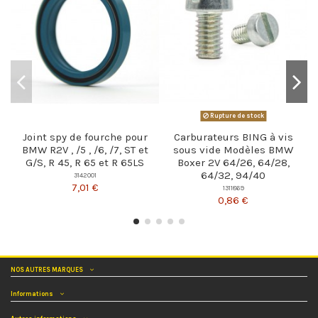
Rupture de stock
Joint spy de fourche pour
Carburateurs BING à vis
BMW R2V , /5 , /6, /7, ST et
sous vide Modèles BMW
G/S, R 45, R 65 et R 65LS
Boxer 2V 64/26, 64/28,
64/32, 94/40
3142001
7,01 €
1311869
0,86 €
NOS AUTRES MARQUES
Informations