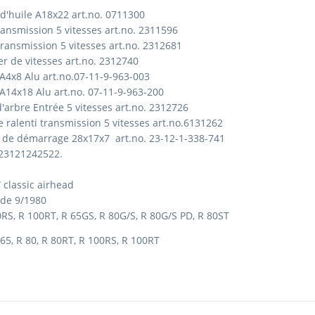
 d'huile A18x22 art.no.
0711300
ransmission 5 vitesses art.no.
2311596
 transmission 5 vitesses art.no.
2312681
er de vitesses art.no.
2312740
A4x8 Alu art.no.07-11-9-963-003
A14x18 Alu art.no.
07-11-9-963-200
'arbre Entrée 5 vitesses art.no.
2312726
e ralenti transmission 5 vitesses art.no.6131262
ck de démarrage 28x17x7 art.no.
23-12-1-338-741
o.23121242522.
classic airhead
 de 9/1980
0RS, R 100RT, R 65GS, R 80G/S, R 80G/S PD, R 80ST
5, R 80, R 80RT, R 100RS, R 100RT