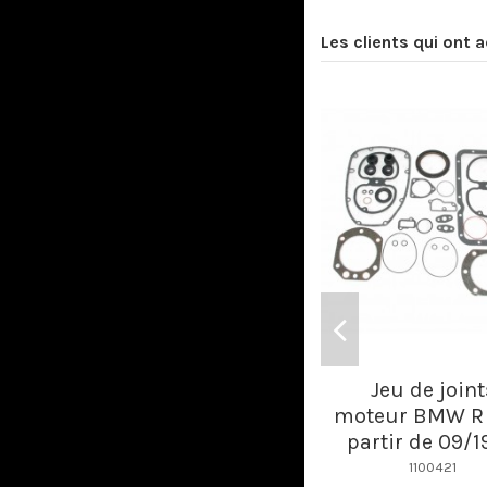
Les clients qui ont 
Jeu de joint
moteur BMW R 
partir de 09/
1100421