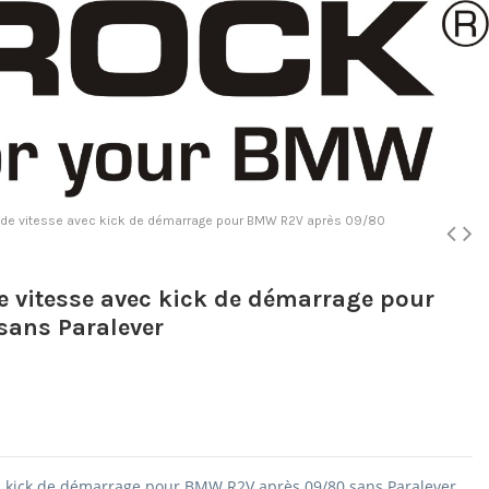
te de vitesse avec kick de démarrage pour BMW R2V après 09/80
de vitesse avec kick de démarrage pour
ans Paralever
vec kick de démarrage pour BMW R2V après 09/80 sans Paralever