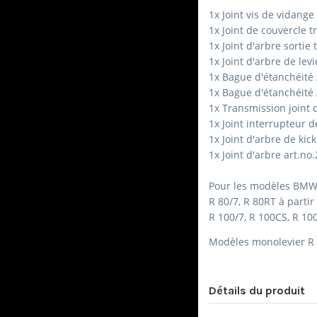
1x Joint vis de vidange
1x Joint de couvercle t
1x Joint d'arbre sortie
1x Joint d'arbre de levi
1x Bague d'étanchéité 
1x Bague d'étanchéité 
1x Transmission joint d
1x Joint interrupteur d
1x Joint d'arbre de ki
1x Joint d'arbre art.n
Pour les modèles BMW 
R 80/7, R 80RT à partir
R 100/7, R 100CS, R 10
Modèles monolevier R 6
Détails du produit