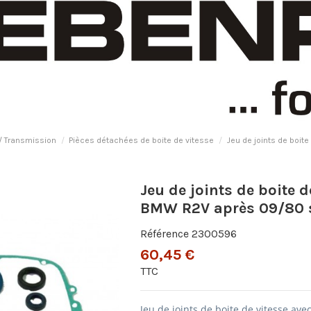
 / Transmission
Pièces détachées de boite de vitesse
Jeu de joints de boi
Jeu de joints de boite 
BMW R2V après 09/80 s
Référence
2300596
60,45 €
TTC
Jeu de joints de boite de vitesse a