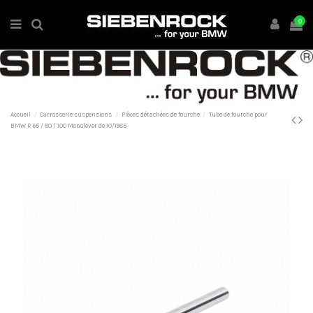
0
Accueil
Carrosserie suspensions
Pièces détachées de fourche
Tube de fourche pour
BMW R 65 / 80 / 100 Monolever de 10/1985