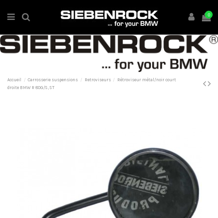
0
Accueil
Carrosserie suspensions
Retroviseurs
Rétroviseur métal/noir court
droite BMW R 80G/S, ST