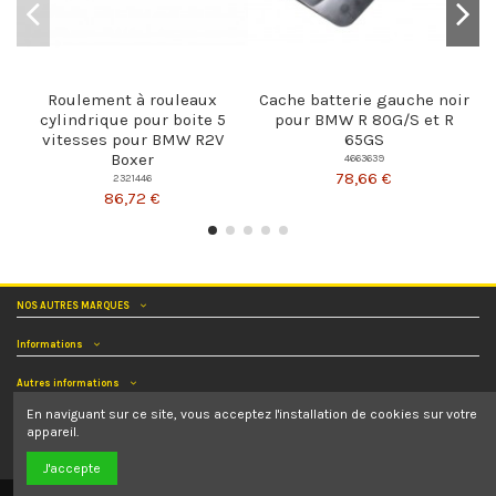
Roulement à rouleaux
Cache batterie gauche noir
cylindrique pour boite 5
pour BMW R 80G/S et R
vitesses pour BMW R2V
65GS
Boxer
4663639
78,66 €
2321446
86,72 €
NOS AUTRES MARQUES
Informations
Autres informations
En naviguant sur ce site, vous acceptez l'installation de cookies sur votre
Nous contacter
appareil.
Nous suivre
J'accepte