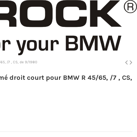
65, /7 , CS, de 9/1980
mé droit court pour BMW R 45/65, /7 , CS,