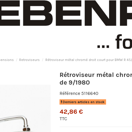
pensions
Retroviseurs
Rétroviseur métal chromé droit court pour BMW R 45/
Rétroviseur métal chro
de 9/1980
Référence
5116640
Derniers articles en stock
42,86 €
TTC