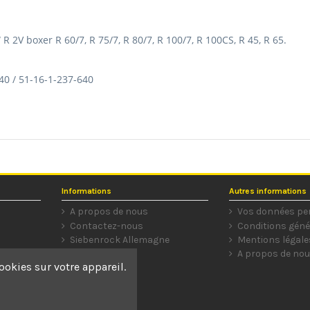
 2V boxer R 60/7, R 75/7, R 80/7, R 100/7, R 100CS, R 45, R 65.
0 / 51-16-1-237-640
Informations
Autres informations
A propos de nous
Vos données pe
Contactez-nous
Conditions géné
Siebenrock Allemagne
Mentions légale
A propos de no
ookies sur votre appareil.