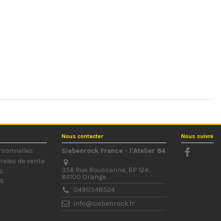
Nous contacter
Nous suivre
rsonnelles
Siebenrock France - l'Atelier 84
rales de vente
356 Rue Roussanne, BP 124,
s
84100 Orange
us
0490348524
info@siebenrock.fr