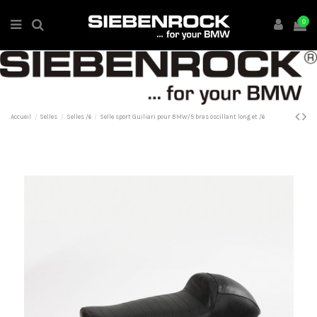
0
Accueil
Selles
Selles /6
Selle sport Guiliari pour BMW/5 bras oscillant long et /6