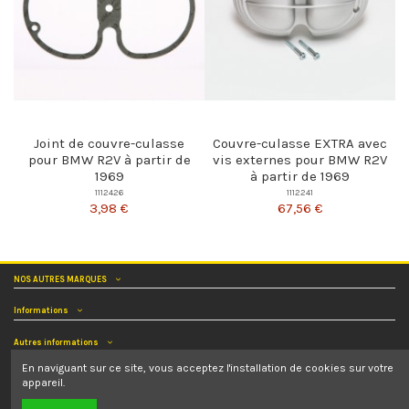
Joint de couvre-culasse
Couvre-culasse EXTRA avec
pour BMW R2V à partir de
vis externes pour BMW R2V
1969
à partir de 1969
1112426
1112241
3,98 €
67,56 €
NOS AUTRES MARQUES
Informations
Autres informations
En naviguant sur ce site, vous acceptez l'installation de cookies sur votre
Nous contacter
appareil.
Nous suivre