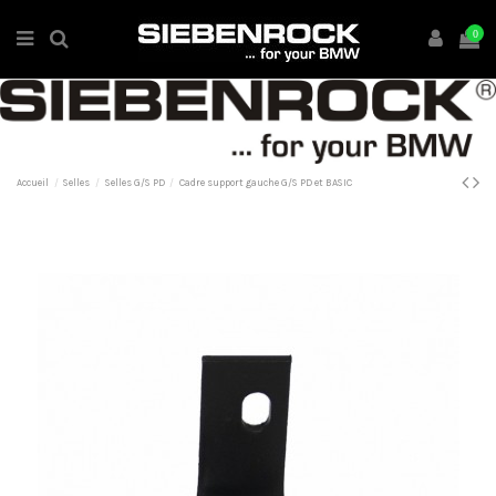
0
Accueil
Selles
Selles G/S PD
Cadre support gauche G/S PD et BASIC