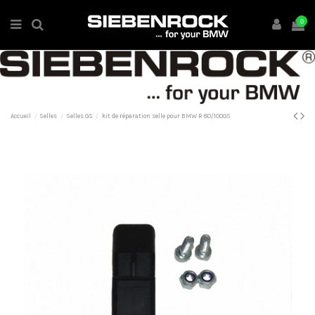
0
Accueil
Selles
Selles GS
kit de réparation selle pour BMW R 80/100GS