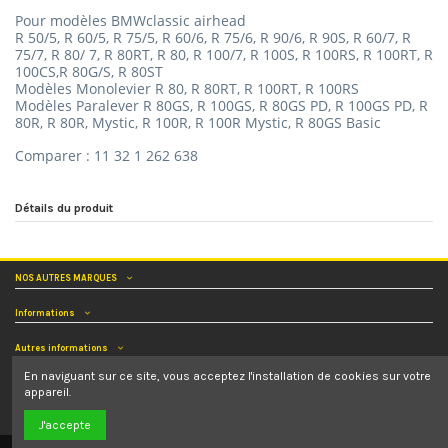
Pour
modèles
BMWclassic airhead
R 50/5, R 60/5, R 75/5, R 60/6, R 75/6, R 90/6, R 90S, R 60/7, R
75/7, R 80/ 7, R 80RT, R 80, R 100/7, R 100S, R 100RS, R 100RT, R
100CS,R 80G/S, R 80ST
Modèles Monolevier R 80, R 80RT, R 100RT, R 100RS
Modèles Paralever R 80GS, R 100GS, R 80GS PD, R 100GS PD, R
80R, R 80R, Mystic, R 100R, R 100R Mystic, R 80GS Basic
Comparer : 11 32 1 262 638
Détails du produit
NOS AUTRES MARQUES
Informations
Autres informations
En naviguant sur ce site, vous acceptez l'installation de cookies sur votre
Nous contacter
appareil.
Nous suivre
J'accepte