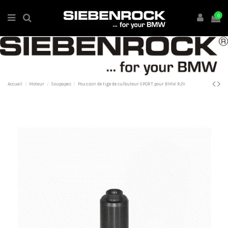
0
Accueil
Moteur
Soupapes
Poussoir de tige de culbuteur SPORT pour BMW R2V