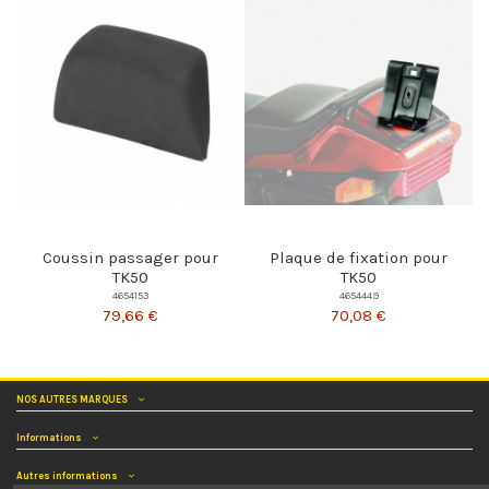
Coussin passager pour
Plaque de fixation pour
TK50
TK50
4654153
4654449
79,66 €
70,08 €
NOS AUTRES MARQUES
Informations
Autres informations