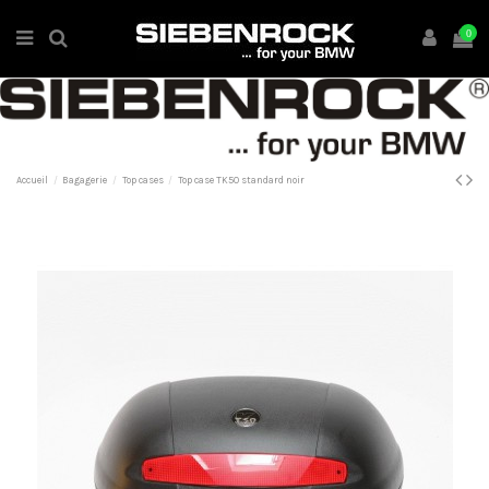
0
Accueil
Bagagerie
Top cases
Top case TK50 standard noir