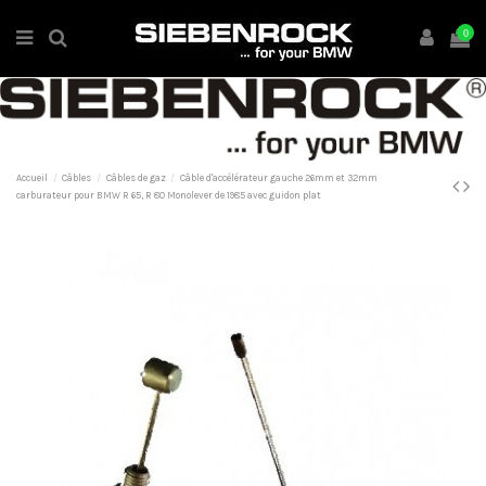
0
Accueil
Câbles
Câbles de gaz
Câble d'accélérateur gauche 26mm et 32mm
carburateur pour BMW R 65, R 80 Monolever de 1985 avec guidon plat