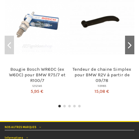
Bougie Bosch WR6DC (ex
Tendeur de chaine Simplex
W6DC) pour BMW R75/7 et
pour BMW R2V à partir de
R100/7
09/78
1212145
1131185
5,95 €
15,08 €
NOS AUTRES MARQUES
Informations