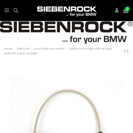
0
Accueil
Electricité
Circuit électrique moteur
Capteur d'allumage à effet Hall pour
BMW R2V à partir de 09/80