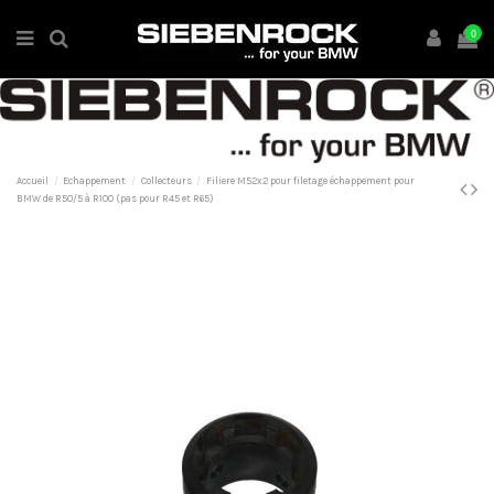
0
Accueil
Echappement
Collecteurs
Filiere M52x2 pour filetage échappement pour
BMW de R50/5 à R100 (pas pour R45 et R65)