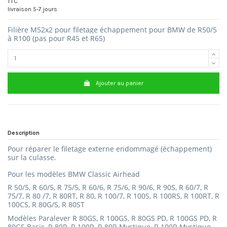
TTC
livraison 5-7 jours
Filière M52x2 pour filetage échappement pour BMW de R50/5
à R100 (pas pour R45 et R65)
Ajouter au panier
Description
Pour réparer le filetage externe endommagé (échappement)
sur la culasse.
Pour les modèles BMW Classic
Airhead
R 50/5, R 60/5, R 75/5, R 60/6, R 75/6, R 90/6, R 90S, R 60/7, R
75/7, R 80 /7, R 80RT, R 80, R 100/7, R 100S, R 100RS, R 100RT, R
100CS, R 80G/S, R 80ST
Modèles
Paralever R 80GS, R 100GS, R 80GS PD, R 100GS PD, R
80GS Basic, R 80R, R 100R, R 80R Mystique, R 100R Mystique.