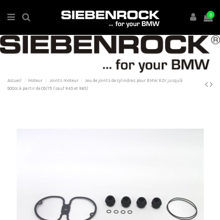
0
Accueil
Moteur
Joints moteur
Jeu de joints de cylindres pour BMW R2V jusqu'à
900cc à partir de 09/75 (sauf R45 et R65)