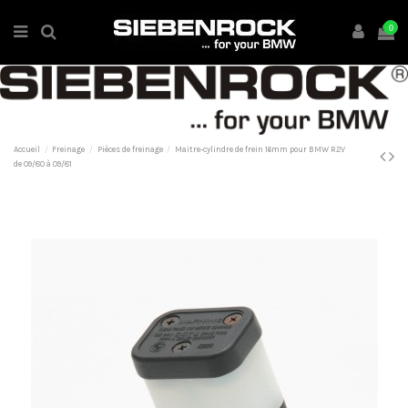
0
Accueil
Freinage
Pièces de freinage
Maitre-cylindre de frein 16mm pour BMW R2V
de 09/80 à 09/81