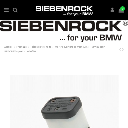
0
Accueil
Freinage
Pièces de freinage
Maitre-cylindre de frein AVANT 12mm pour
BMW R2V à partir de 09/80