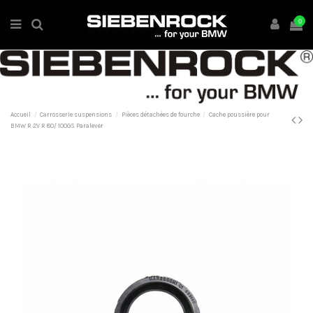
0
Accueil
Carrosserie suspensions
Pièces détachées de fourche
Cache poussière pour
BMW R 2V R 80/ 100GS Paralever