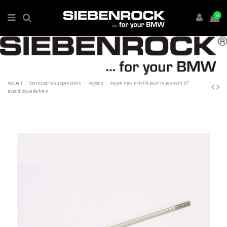
0
Accueil
Carrosserie suspensions
Rayons
Rayon inox M4x176 pour roue avant 19"
avec disque de frein