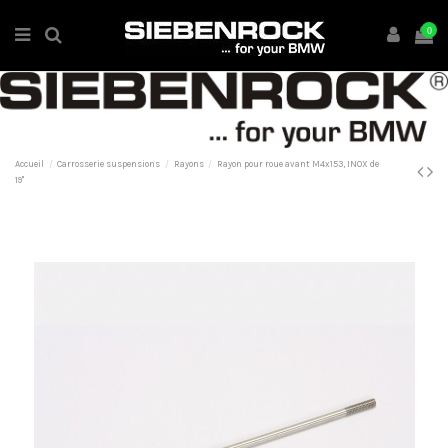
0
Accueil
Carrosserie suspensions
Rayons
Rayon pour roue avant M4x153, INOX de
19"